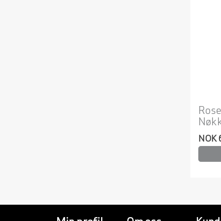
Rose
Nøkk
NOK 
Min profil
Om oss
Kund