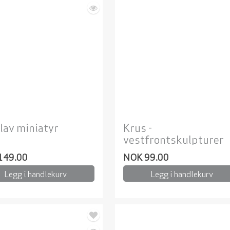
Olav miniatyr
Krus -
vestfrontskulpturer
149.00
NOK 99.00
Legg i handlekurv
Legg i handlekurv