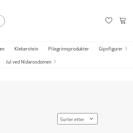
Ønskelist
Vis
hand
en
Kleberstein
Pilegrimsprodukter
Gipsfigurer
Jul ved Nidarosdomen