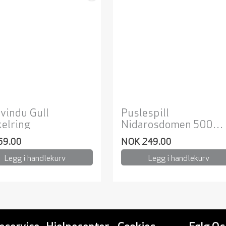
vindu Gull
Puslespill
elring
Nidarosdomen 500
biter
69.00
NOK 249.00
Legg i handlekurv
Legg i handlekurv
eservice
Hjelpesenter
Cookies
Følg Os