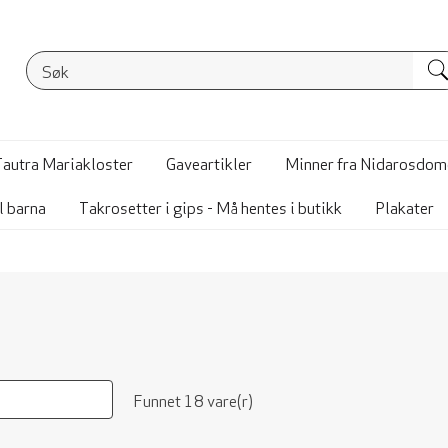
Tautra Mariakloster
Gaveartikler
Minner fra Nidarosdom
l barna
Takrosetter i gips - Må hentes i butikk
Plakater
Funnet 18 vare(r)