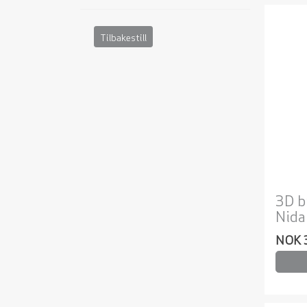
Tilbakestill
3D b
Nid
NOK 