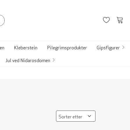
Ønskelist
Vis
hand
en
Kleberstein
Pilegrimsprodukter
Gipsfigurer
Jul ved Nidarosdomen