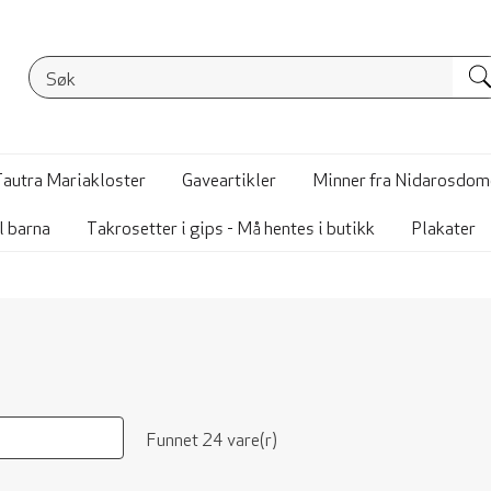
Tautra Mariakloster
Gaveartikler
Minner fra Nidarosdom
l barna
Takrosetter i gips - Må hentes i butikk
Plakater
Funnet 24 vare(r)