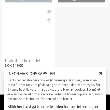
Plakat 7 The model
NOK 149.00
INFORMASJONSKAPSLER
Legg i handlekurv
L
Nettsiden inneholder cookies (informasjonskapsler), som er en
u
tekstfil som tar vare på data og som inneholder informasjon. For
å kunne bestille varer må du akseptere bruk av cookies. Formålet
k
er å samle inn informasjon for å forbedre brukeropplevelsen, samt
k
optimalisere innholdet for den enkelte bruker.
v
Min profil
Klikk her for å gå til cookie siden for mer informasjon
i