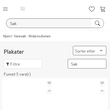
Ønskelis
Vis
han
Hjem
Varesøk - Nidarosdomen
Plakater
Filtre
Funnet 5 vare(r)