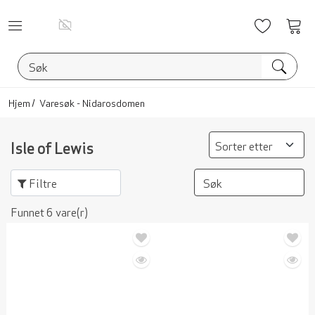
Ønskelis
Vis
han
Hjem
Varesøk - Nidarosdomen
Isle of Lewis
Filtre
Funnet 6 vare(r)