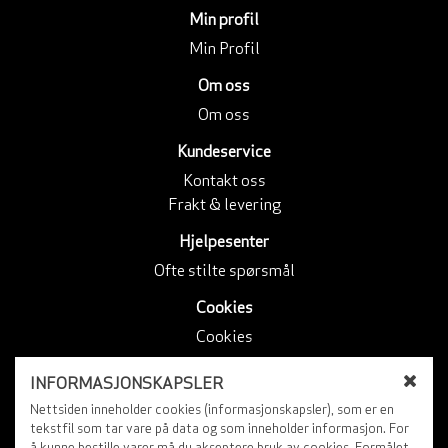
Min profil
Min Profil
Om oss
Om oss
Kundeservice
Kontakt oss
Frakt & levering
Hjelpesenter
Ofte stilte spørsmål
Cookies
Cookies
Følg Oss
INFORMASJONSKAPSLER
Facebook
L
Nettsiden inneholder cookies (informasjonskapsler), som er en
u
Instagram
tekstfil som tar vare på data og som inneholder informasjon. For
å kunne bestille varer må du akseptere bruk av cookies. Formålet