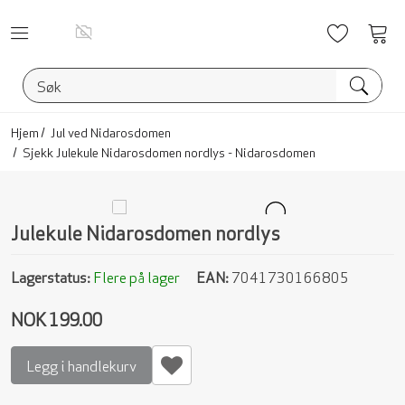
Ønskelis
Vis
han
Hjem
Jul ved Nidarosdomen
Sjekk Julekule Nidarosdomen nordlys - Nidarosdomen
Julekule Nidarosdomen nordlys
Lagerstatus:
Flere på lager
EAN:
7041730166805
NOK 199.00
Legg i handlekurv