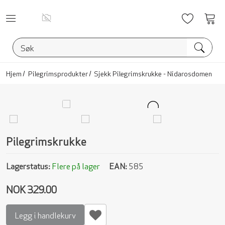
Ønskelis
Vis
han
Hjem
Pilegrimsprodukter
Sjekk Pilegrimskrukke - Nidarosdomen
Pilegrimskrukke
Lagerstatus:
Flere på lager
EAN:
585
NOK 329.00
Legg i handlekurv