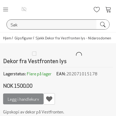
Ønskelis
Vis
han
Hjem
Gipsfigurer
Sjekk Dekor fra Vestfronten lys - Nidarosdomen
Dekor fra Vestfronten lys
Lagerstatus:
Flere på lager
EAN:
202071015178
NOK 1500.00
Legg i handlekurv
Gipskopi av dekor på Vestfronten.