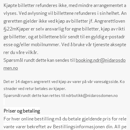
Kjøpte billetter refunderes ikke, med mindre arrangementet a
vlyses. Ved avlysning vil billettene refunderes i sin helhet. An
greretten gjelder ikke ved kjøp av billetter jf. Angrerettloven
§22m
Kjøper er selv ansvarlig for egne billetter, kjøp av rikti
ge billetter, og at billettene blir sendt til en gyldig e-postadr
esse og/eller mobilnummer. Ved å bruke vår tjeneste aksepte
rer du våre vilkår.
Spørsmål rundt dette kan sendes til
booking.ndr@nidarosdo
men.no
Det er 14 dagers angrerett ved kjøp av varer på vår varesalgsside. Ko
stnader ved retur betales av kjøper.
Spørsmål rundt dette kan rettes til ndrbutikk@nidarosdomen.no
Priser og betaling
For hver online bestilling må du betale gjeldende pris for rele
vante varer bekreftet av Bestillingsinformasjonen din. All pe