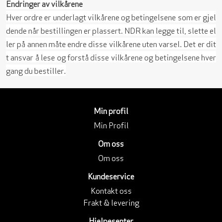
Endringer av vilkårene
Hver ordre er underlagt vilkårene og betingelsene som er gjel
dende når bestillingen er plassert. NDR kan legge til, slette el
ler på annen måte endre disse vilkårene uten varsel. Det er dit
t ansvar å lese og forstå disse vilkårene og betingelsene hver
gang du bestiller.
Min profil
Min Profil
Om oss
Om oss
Kundeservice
Kontakt oss
Frakt & levering
Hjelpesenter